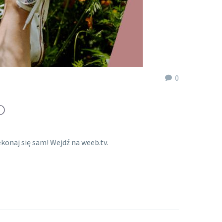
0
O
onaj się sam! Wejdź na weeb.tv.