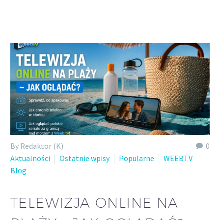
Polish
By Redaktor (K)
0
Aktualności
Ostatnie wpisy
Popularne
WEEBTV
Blog
TELEWIZJA ONLINE NA