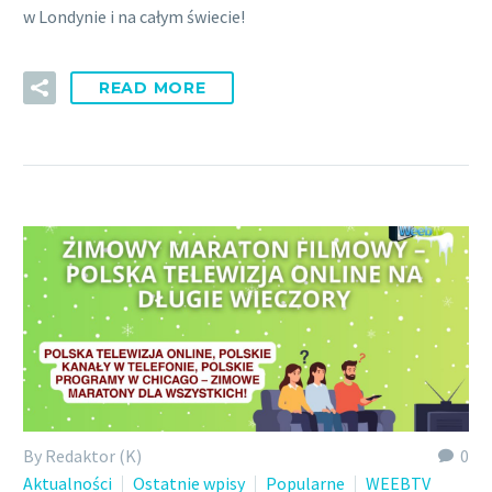
w Londynie i na całym świecie!
READ MORE
By Redaktor (K)
0
Aktualności
Ostatnie wpisy
Popularne
WEEBTV