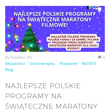
By Redaktor (K)
0
Aktualności
Ostatnie wpisy
Popularne
WEEBTV
Blog
NAJLEPSZE POLSKIE
PROGRAMY NA
ŚWIĄTECZNE MARATONY