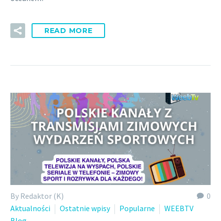
READ MORE
By Redaktor (K)
0
Aktualności
Ostatnie wpisy
Popularne
WEEBTV
Blog