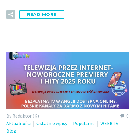
READ MORE
By Redaktor (K)
0
Aktualności
Ostatnie wpisy
Popularne
WEEBTV
Blog