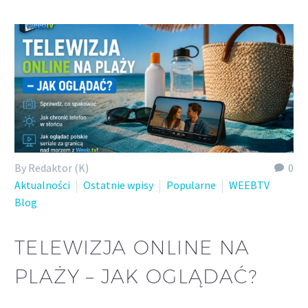
Polish
By Redaktor (K)
0
Aktualności
Ostatnie wpisy
Popularne
WEEBTV
Blog
TELEWIZJA ONLINE NA
PLAŻY – JAK OGLĄDAĆ?