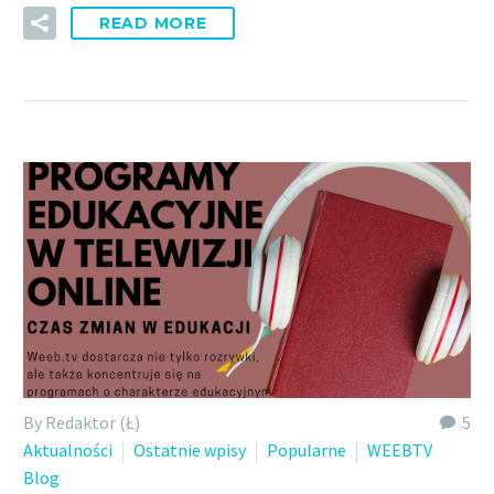
READ MORE
By Redaktor (Ł)
5
Aktualności
Ostatnie wpisy
Popularne
WEEBTV
Blog