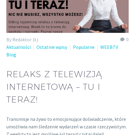
By Redaktor (Ł)
0
Aktualności
Ostatnie wpisy
Popularne
WEEBTV
Blog
RELAKS Z TELEWIZJĄ
INTERNETOWĄ – TU I
TERAZ!
Transmisje na żywo to emocjonujące doświadczenie, które
umożliwia nam śledzenie wydarzeń w czasie rzeczywistym.
Z weeb.tv to jest możliwe już teraz! czytaj dalej!