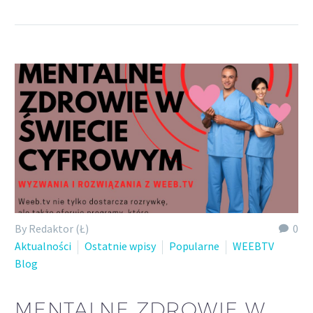
By Redaktor (Ł)
0
Aktualności
Ostatnie wpisy
Popularne
WEEBTV
Blog
MENTALNE ZDROWIE W