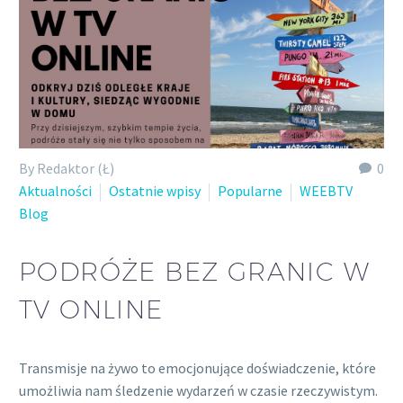
By Redaktor (Ł)
0
Aktualności
Ostatnie wpisy
Popularne
WEEBTV
Blog
PODRÓŻE BEZ GRANIC W
TV ONLINE
Transmisje na żywo to emocjonujące doświadczenie, które
umożliwia nam śledzenie wydarzeń w czasie rzeczywistym.