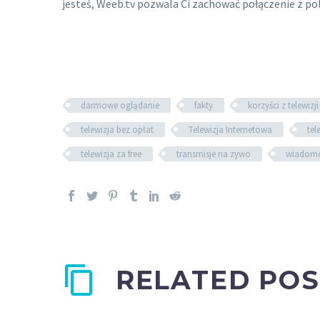
jesteś, Weeb.tv pozwala Ci zachować połączenie z po
darmowe oglądanie
fakty
korzyści z telewizj
telewizja bez opłat
Telewizja Internetowa
tel
telewizja za free
transmisje na zywo
wiadomo
RELATED POS