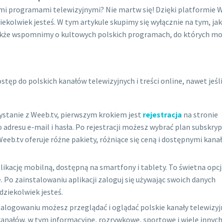
imi programami telewizyjnymi? Nie martw się! Dzięki platformie 
iekolwiek jesteś. W tym artykule skupimy się wyłącznie na tym, jak
a także wspomnimy o kultowych polskich programach, do których m
tęp do polskich kanałów telewizyjnych i treści online, nawet jeśl
ystanie z Weeb.tv, pierwszym krokiem jest
rejestracja
na stronie
dresu e-mail i hasła. Po rejestracji możesz wybrać plan subskryp
eb.tv oferuje różne pakiety, różniące się ceną i dostępnymi kana
likację mobilną, dostępną na smartfony i tablety. To świetna opcja
. Po zainstalowaniu aplikacji zaloguj się używając swoich danych
dziekolwiek jesteś.
 zalogowaniu możesz przeglądać i oglądać polskie kanały telewizy
kanałów, w tym informacyjne, rozrywkowe, sportowe i wiele innych