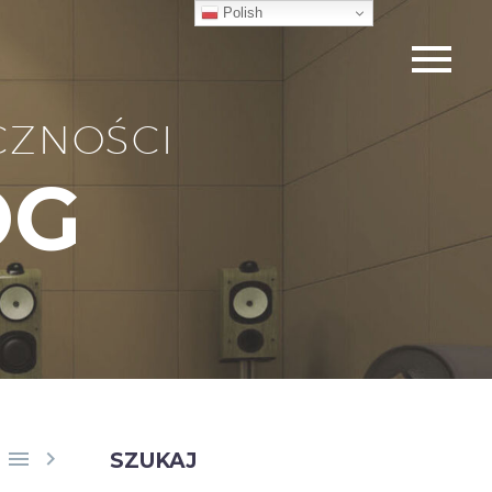
Polish
CZNOŚCI
OG


SZUKAJ