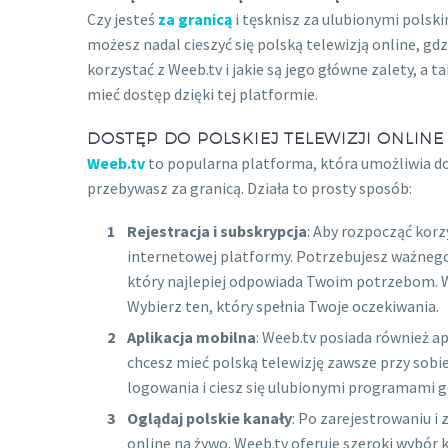
Czy jesteś
za granicą
i tęsknisz za ulubionymi polsk
możesz nadal cieszyć się polską telewizją online, gdz
korzystać z Weeb.tv i jakie są jego główne zalety, 
mieć dostęp dzięki tej platformie.
DOSTĘP DO POLSKIEJ TELEWIZJI ONLINE
Weeb.tv
to popularna platforma, która umożliwia dos
przebywasz za granicą. Działa to prosty sposób:
Rejestracja i subskrypcja
: Aby rozpocząć korz
internetowej platformy. Potrzebujesz ważnego a
który najlepiej odpowiada Twoim potrzebom. We
Wybierz ten, który spełnia Twoje oczekiwania.
Aplikacja mobilna
: Weeb.tv posiada również ap
chcesz mieć polską telewizję zawsze przy sobie
logowania i ciesz się ulubionymi programami g
Oglądaj polskie kanały
: Po zarejestrowaniu i
online na żywo. Weeb.tv oferuje szeroki wybór 