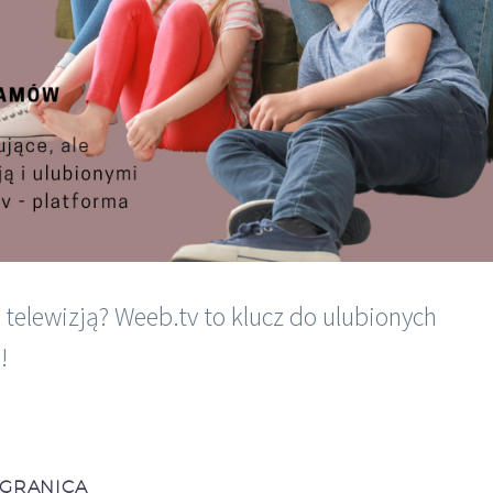
ą telewizją? Weeb.tv to klucz do ulubionych
!
 GRANICĄ