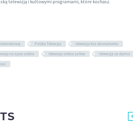
lską telewizją i kultowymi programami, które kochasz.
i internetowej
Polska Telewizja
telewizja bez abonamentu
ewizja na żywo online
telewizja online za free
telewizja za darmo
sci
TS