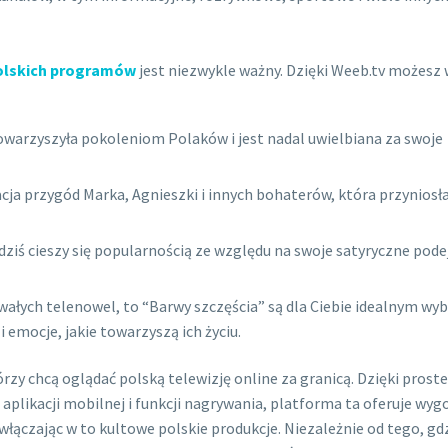
olskich programów
jest niezwykle ważny. Dzięki Weeb.tv możesz 
owarzyszyła pokoleniom Polaków i jest nadal uwielbiana za swoje
cja przygód Marka, Agnieszki i innych bohaterów, która przyniosł
o dziś cieszy się popularnością ze względu na swoje satyryczne podej
rwałych telenowel, to “Barwy szczęścia” są dla Ciebie idealnym wy
 emocje, jakie towarzyszą ich życiu.
rzy chcą oglądać polską telewizję online za granicą. Dzięki pros
aplikacji mobilnej i funkcji nagrywania, platforma ta oferuje wyg
łączając w to kultowe polskie produkcje. Niezależnie od tego, gd