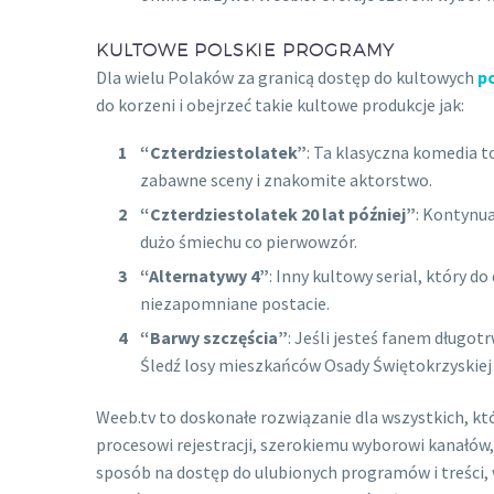
KULTOWE POLSKIE PROGRAMY
Dla wielu Polaków za granicą dostęp do kultowych
p
do korzeni i obejrzeć takie kultowe produkcje jak:
“Czterdziestolatek”
: Ta klasyczna komedia t
zabawne sceny i znakomite aktorstwo.
“Czterdziestolatek 20 lat później”
: Kontynua
dużo śmiechu co pierwowzór.
“Alternatywy 4”
: Inny kultowy serial, który d
niezapomniane postacie.
“Barwy szczęścia”
: Jeśli jesteś fanem długot
Śledź losy mieszkańców Osady Świętokrzyskiej i
Weeb.tv to doskonałe rozwiązanie dla wszystkich, któ
procesowi rejestracji, szerokiemu wyborowi kanałów, 
sposób na dostęp do ulubionych programów i treści, w