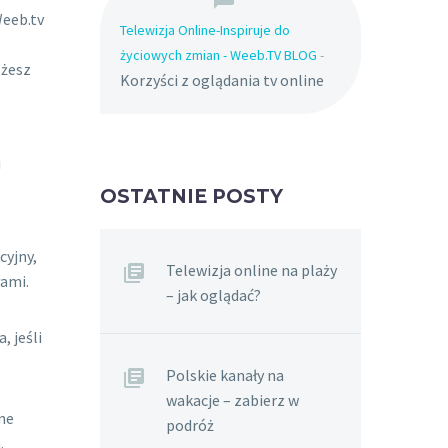
Weeb.tv
Telewizja Online-Inspiruje do
życiowych zmian - Weeb.TV BLOG
-
ożesz
Korzyści z oglądania tv online
i
OSTATNIE POSTY
cyjny,
Telewizja online na plaży
łami.
– jak oglądać?
, jeśli
Polskie kanały na
wakacje – zabierz w
jne
podróż
.