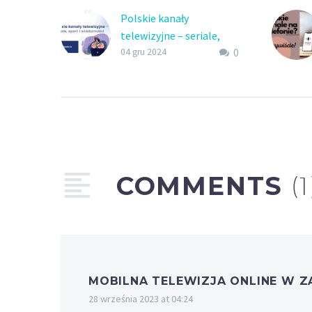
Polskie kanały
telewizyjne – seriale,
0
sport i wiadomości
04 gru 2024
Oglądaj polskie kanały
telewizyjne, w tym
bezpłatne kanały
telewizyjne, oraz polskie
programy w Chicago –
wszystko w jednym
miejscu
COMMENTS
(1
MOBILNA TELEWIZJA ONLINE W ZA
28 września 2023 at 04:24