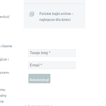
Polskie bajki online –
wrócić
najlepsze dla dzieci
a równie
Twoje
Imię
ście i
*
Email
*
borem.
temu
odny
zie