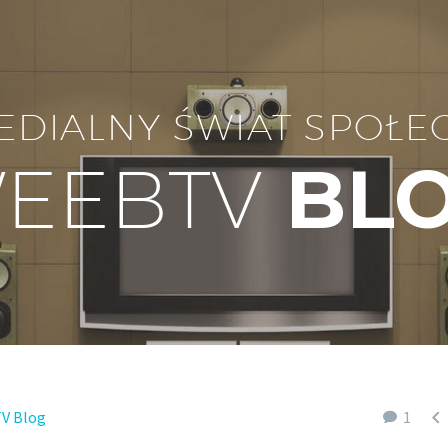
EDIALNY ŚWIAT SPOŁE
EEBTV
BL

V Blog
1