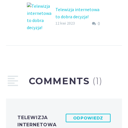
Telewizja internetowa
to dobra decyzja!
0
Telewizja internetowa
12 kwi 2023
– taki wybór dziś, to
świetna opcja. Chcesz
się przekonać dlaczego
i czy faktycznie warto
wybrać to rozwiązanie?
Czytaj dalej!
COMMENTS
(1)
TELEWIZJA
ODPOWIEDZ
INTERNETOWA