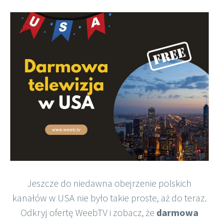
Polish
Jeszcze do niedawna obejrzenie polskich
kanałów w USA nie było takie proste, aż do teraz.
Odkryj ofertę WeebTV i zobacz, że
darmowa