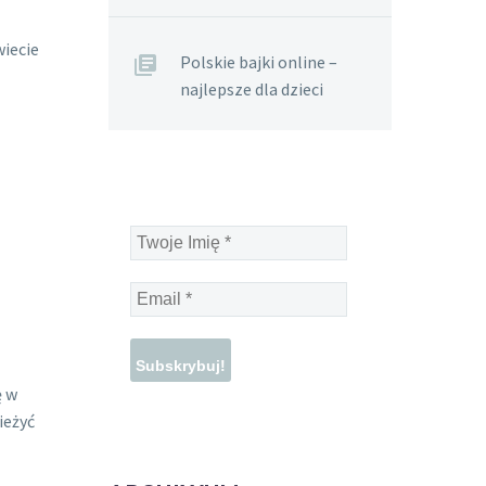
wiecie
Polskie bajki online –
najlepsze dla dzieci
Ć
Twoje
Imię
*
Email
*
ę w
ieżyć