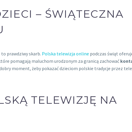
ZIECI – ŚWIĄTECZNA
U
e to prawdziwy skarb.
Polska telewizja online
podczas świąt oferuj
h, które pomagają maluchom urodzonym za granicą zachować
konta
ż dobry moment, żeby pokazać dzieciom polskie tradycje przez tele
LSKĄ TELEWIZJĘ NA