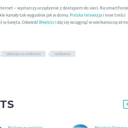
nternet – wystarczy urządzenie z dostępem do sieci. Na smartfonie
kie kanały tak wygodnie jak w domu.
Polska telewizja
i inne treści
eś w święta. Odwiedź
Weeb.tv
i daj się wciągnąć w wielkanocną atm
telewizja na wielkanoc
wielkanoc
TS
Najlepsze polskie
Maraton filmowy