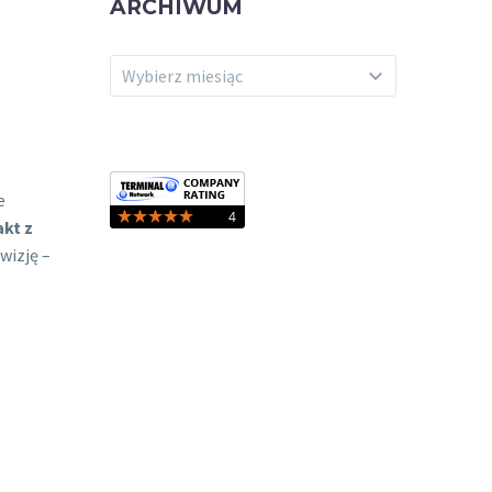
ARCHIWUM
ARCHIWUM
Wybierz miesiąc
e
kt z
wizję –