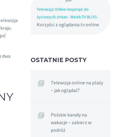
Telewizja Online-Inspiruje do
życiowych zmian - Weeb.TV BLOG
-
telewizja
Korzyści z oglądania tv online
kraju.
pić
m dwa
OSTATNIE POSTY
Telewizja online na plaży
– jak oglądać?
NY
Polskie kanały na
wakacje – zabierz w
podróż