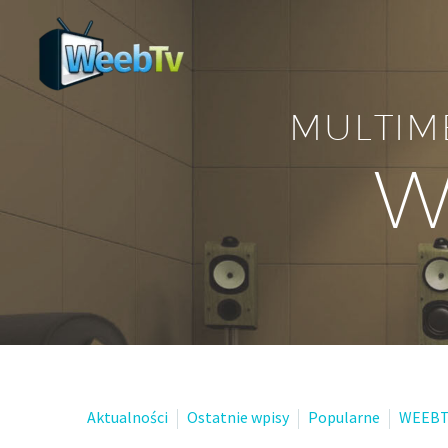
MULTIM
W
Aktualności
Ostatnie wpisy
Popularne
WEEBT