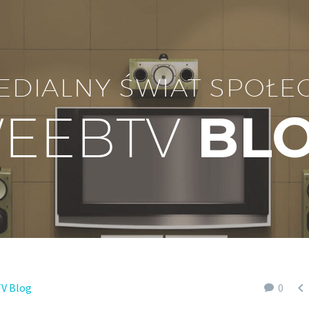
EDIALNY ŚWIAT SPOŁE
EEBTV
BL

V Blog
0