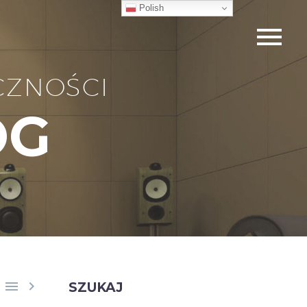
Polish
CZNOŚCI
OG


SZUKAJ