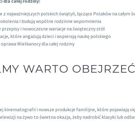
dla całej rodziny:
e z najważniejszych polskich świątyń, łączące Polaków na całym ś
 pokolenia i budują wspólne rodzinne wspomnienia
e przepisy i nowoczesne wariacje na świąteczny stół
cje, które angażują dzieci i wspierają naukę polskiego
oprawa Wielkanocy dla całej rodziny
ILMY WARTO OBEJRZE
ej kinematografii i nowsze produkcje familijne, które pojawiają si
elewizji na żywo to świetna okazja, żeby nadrobić klasyki lub odśw