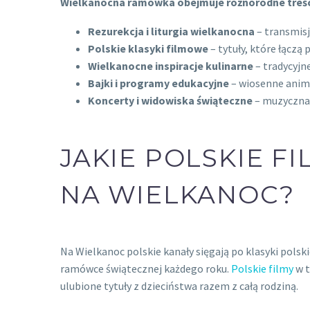
Wielkanocna ramówka obejmuje różnorodne treści 
Rezurekcja i liturgia wielkanocna
– transmisj
Polskie klasyki filmowe
– tytuły, które łączą
Wielkanocne inspiracje kulinarne
– tradycyjn
Bajki i programy edukacyjne
– wiosenne anima
Koncerty i widowiska świąteczne
– muzyczna 
JAKIE POLSKIE F
NA WIELKANOC?
Na Wielkanoc polskie kanały sięgają po klasyki polski
ramówce świątecznej każdego roku.
Polskie filmy
w t
ulubione tytuły z dzieciństwa razem z całą rodziną.