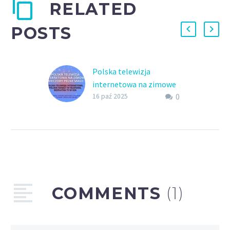
RELATED
POSTS
Polska telewizja
internetowa na zimowe
0
wieczory
16 paź 2025
Polska telewizja
internetowa, polskie
kanały w telefonie,
bezpłatna TV w USA –
spędź zimowe wieczory z
polskimi filmami i
serialami online!
COMMENTS
(1)