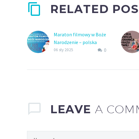
RELATED POS
Maraton filmowy w Boże
Narodzenie – polska
0
telewizja na żywo
06 sty 2025
Weeb.tv to Twoja polska
telewizja na żywo i
telewizja online w USA –
idealna na świąteczne
wieczory.
LEAVE
A COM