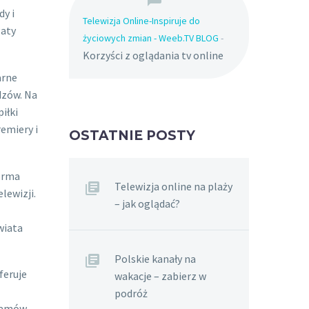
dy i
Telewizja Online-Inspiruje do
gaty
życiowych zmian - Weeb.TV BLOG
-
Korzyści z oglądania tv online
arne
dzów. Na
iłki
remiery i
OSTATNIE POSTY
forma
Telewizja online na plaży
lewizji.
– jak oglądać?
wiata
Polskie kanały na
feruje
wakacje – zabierz w
podróż
gramów