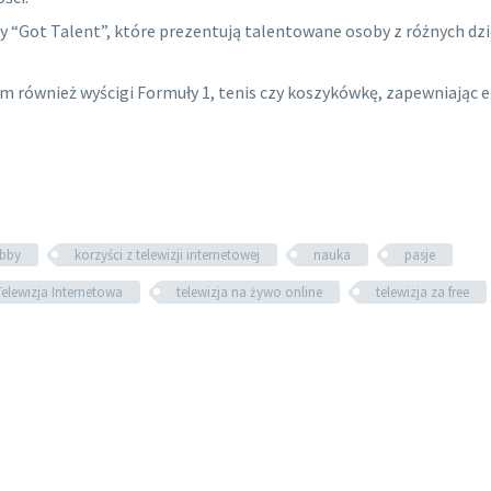
y “Got Talent”, które prezentują talentowane osoby z różnych dz
 również wyścigi Formuły 1, tenis czy koszykówkę, zapewniając e
bby
korzyści z telewizji internetowej
nauka
pasje
Telewizja Internetowa
telewizja na żywo online
telewizja za free