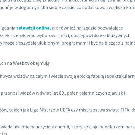
ądać je w dogodnym dla siebie czasie, co dodatkowo zwiększa ko
glądania
telewizji online
, ale również narzędzie pozwalające
Dzięki szerokiemu wyborowi treści, dostępowi do ekskluzywnych
y może cieszyć się ulubionymi programami i być na bieżąco z naj
ch na Weeb.tv obejmują:
achwyca widzów na całym świecie swoją epicką fabułą i spektakular
a przenosi widzów w świat lat 80., pełen tajemniczych zjawisk i
iejów, takich jak Liga Mistrzów UEFA czy mistrzostwa świata FIFA, 
wiada historię nauczyciela chemii, który zostaje handlarzem nar
ści.