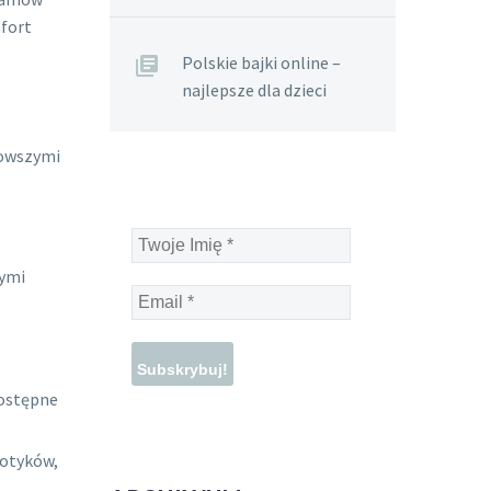
mfort
Polskie bajki online –
najlepsze dla dzieci
nowszymi
Twoje
Imię
nymi
*
Email
*
dostępne
kotyków,