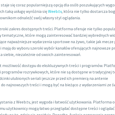
 staje się coraz popularniejszą opcją dla osób poszukujących wygo
ch taką usługę wyróżnia się
Weeb.tv
, która nie tylko dostarcza bo
ownikom odnaleźć swój własny styl oglądania.
eroki zakres dostępnych treści. Platforma oferuje nie tylko popul
ały tematyczne, które mogą zainteresować bardziej wybrednych wi
jące najważniejsze wydarzenia sportowe na żywo, takie jak mecze p
iali mają do wyboru szeroki wybór kanałów oferujących najnowsze p
la siebie, niezależnie od swoich zainteresowań.
est możliwość dostępu do ekskluzywnych treści i programów. Plat
 i programów rozrywkowych, które nie są dostępne w tradycyjnej te
inki ulubionych seriali jeszcze przed ich premierą na antenie
p do najnowszych treści i mogą być na bieżąco z wydarzeniami ze ś
zystania z Weeb.tv, jest wygoda i łatwość użytkowania. Platforma o
czemu użytkownicy mogą łatwo przeglądać dostępne treści i oglądać
lędu na to, gdzie się znajdują. Ponadto, funkcja nagrywania pro