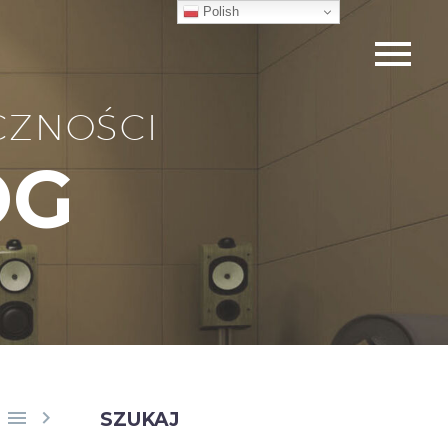
Polish
CZNOŚCI
OG


SZUKAJ