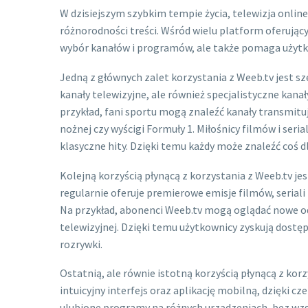
W dzisiejszym szybkim tempie życia, telewizja online
różnorodności treści. Wśród wielu platform oferujący
wybór kanałów i programów, ale także pomaga użytk
Jedną z głównych zalet korzystania z Weeb.tv jest sz
kanały telewizyjne, ale również specjalistyczne kan
przykład, fani sportu mogą znaleźć kanały transmitu
nożnej czy wyścigi Formuły 1. Miłośnicy filmów i ser
klasyczne hity. Dzięki temu każdy może znaleźć coś d
Kolejną korzyścią płynącą z korzystania z Weeb.tv j
regularnie oferuje premierowe emisje filmów, seriali
Na przykład, abonenci Weeb.tv mogą oglądać nowe odc
telewizyjnej. Dzięki temu użytkownicy zyskują dostę
rozrywki.
Ostatnią, ale równie istotną korzyścią płynącą z kor
intuicyjny interfejs oraz aplikację mobilną, dzięki 
ulubione programy na różnych urządzeniach, bez wzg