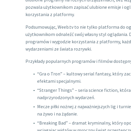
pozwala użytkownikom zapisać ulubione emisje i ogl
korzystania z platformy.
Podsumowując, Weeb.tv to nie tylko platforma do o
użytkownikom odnaleźć swój własny styl oglądania. 
programów i wygodzie korzystania z platformy, każd
wydarzeniami ze świata rozrywki.
Przykłady popularnych programów i filmów dostępny
“Gra o Tron” – kultowy serial fantasy, który z
efektami specjalnymi.
“Stranger Things” – seria science fiction, któr
nadprzyrodzonych wydarzeń.
Mecze piłki nożnej z najważniejszych lig i turn
na żywo i na żądanie.
“Breaking Bad” – dramat kryminalny, który opo
wciągając widzów w mroczny świat przestępczo