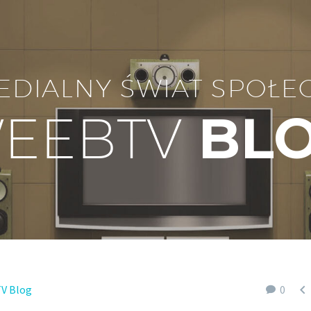
EDIALNY ŚWIAT SPOŁE
EEBTV
BL

V Blog
0