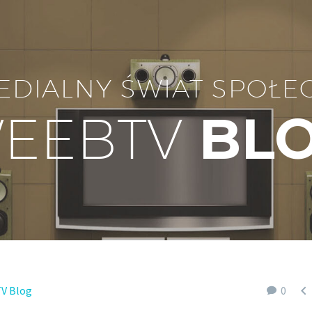
EDIALNY ŚWIAT SPOŁE
EEBTV
BL

V Blog
0