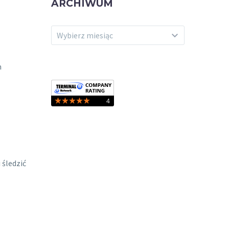
ARCHIWUM
ARCHIWUM
Wybierz miesiąc
m
 śledzić