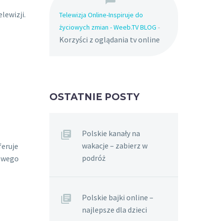
lewizji.
Telewizja Online-Inspiruje do
życiowych zmian - Weeb.TV BLOG
-
Korzyści z oglądania tv online
OSTATNIE POSTY
Polskie kanały na
wakacje – zabierz w
eruje
podróż
kowego
Polskie bajki online –
najlepsze dla dzieci