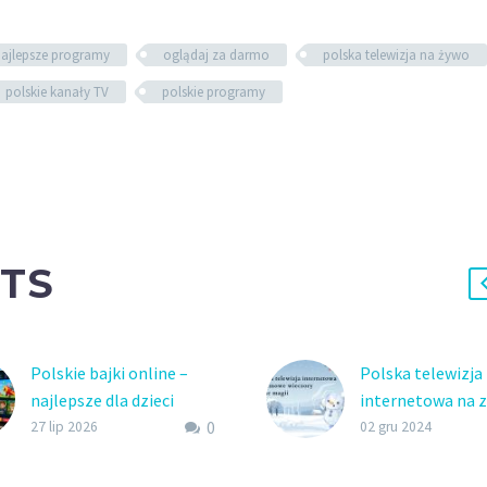
ajlepsze programy
oglądaj za darmo
polska telewizja na żywo
polskie kanały TV
polskie programy
TS
Polskie bajki online –
Polska telewizja
najlepsze dla dzieci
internetowa na 
0
Polskie bajki online dla
wieczory pełne m
27 lip 2026
02 gru 2024
najmłodszych za granicą!
Oglądaj polskie s
Polskie programy dla
granicą dzięki tel