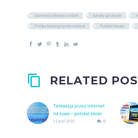
darmowa telewizja online
kanały sportowe
n
Polska telewizja przez internet
Polskie kanały
RELATED POS
Telewizja przez internet
na żywo – polskie skoki
0
narciarskie
12 paź 2025
Telewizja przez internet,
polskie kanały przez