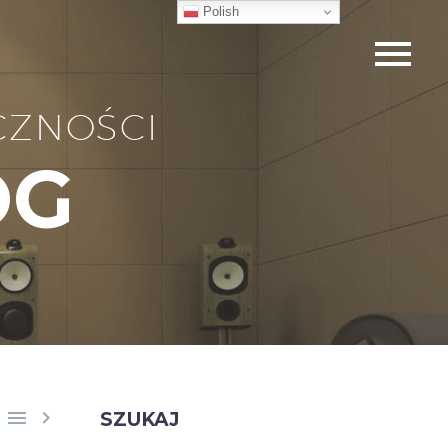
Polish
CZNOŚCI
OG


SZUKAJ