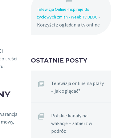
Telewizja Online-Inspiruje do
życiowych zmian - Weeb.TV BLOG
-
Korzyści z oglądania tv online
Ci
o treści
OSTATNIE POSTY
u i
Telewizja online na plaży
– jak oglądać?
NY
warancja
Polskie kanały na
ilmowy,
wakacje – zabierz w
podróż