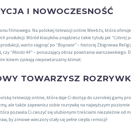
ADYCJA I NOWOCZESNOŚĆ
u filmowego. Na polskiej telewizji online Weeb.tv, która oferuj
 produkcji. Wśród klasyków znajdziesz takie tytuły jak
“Czterej p
 produkcji, warto sięgnąć po
“Bogowie”
– historię Zbigniewa Religi
, czy
“Miasto 44”
– poruszający obraz powstania warszawskiego. D
skim kinem zyskają niepowtarzalny klimat.
MOWY TOWARZYSZ ROZRYWK
polską telewizję online, która daje Ci dostęp do szerokiej gamy 
filmy, ale także zapewnisz sobie rozrywkę na najwyższym poziomie
tóra pozwala Ci cieszyć się ulubionymi treściami niezależnie od m
raw, by zimowe wieczory stały się pełne ciepła i emocji!