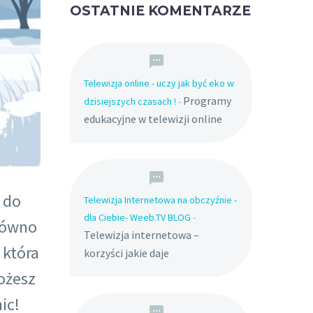
OSTATNIE KOMENTARZE
Telewizja online - uczy jak być eko w
Programy
dzisiejszych czasach !
-
edukacyjne w telewizji online
 do
Telewizja Internetowa na obczyźnie -
dla Ciebie- Weeb.TV BLOG
-
arówno
Telewizja internetowa –
 która
korzyści jakie daje
możesz
ic!