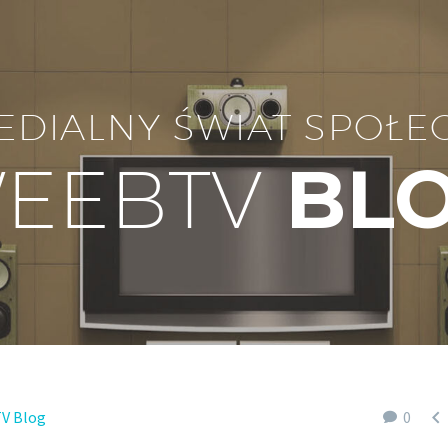
EDIALNY ŚWIAT SPOŁE
EEBTV
BL

V Blog
0