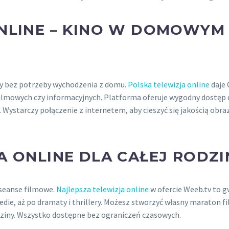
NLINE – KINO W DOMOWYM
my bez potrzeby wychodzenia z domu.
Polska telewizja online
daje 
lmowych czy informacyjnych. Platforma oferuje wygodny dostęp d
Wystarczy połączenie z internetem, aby cieszyć się jakością obraz
A ONLINE DLA CAŁEJ RODZI
seanse filmowe.
Najlepsza telewizja online
w ofercie Weeb.tv to g
die, aż po dramaty i thrillery. Możesz stworzyć własny maraton f
odziny. Wszystko dostępne bez ograniczeń czasowych.