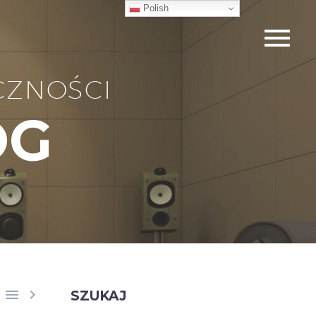
Polish
CZNOŚCI
OG


SZUKAJ