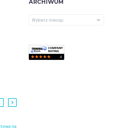
ARCHIWUM
ARCHIWUM
Wybierz miesiąc
etowa na
Najlepsze programy