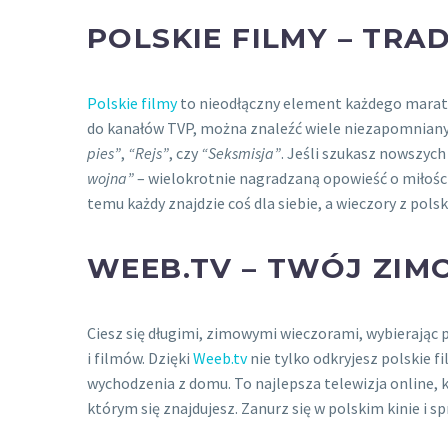
POLSKIE FILMY – TR
Polskie filmy
to nieodłączny element każdego maraton
do kanałów TVP, można znaleźć wiele niezapomnianych
pies”
,
“Rejs”
, czy
“Seksmisja”
. Jeśli szukasz nowszych
wojna”
– wielokrotnie nagradzaną opowieść o miłości
temu każdy znajdzie coś dla siebie, a wieczory z pol
WEEB.TV – TWÓJ ZI
Ciesz się długimi, zimowymi wieczorami, wybierając 
i filmów. Dzięki
Weeb.tv
nie tylko odkryjesz polskie 
wychodzenia z domu. To najlepsza telewizja online, k
którym się znajdujesz. Zanurz się w polskim kinie i sp