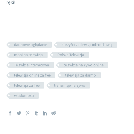
ręki!
darmowe oglądanie
korzyści z telewizji internetowej
mobilna telewizja
Polska Telewizja
Telewizja Internetowa
telewizja na żywo online
telewizja online za free
telewizja za darmo
telewizja za free
transmisje na zywo
wiadomosci