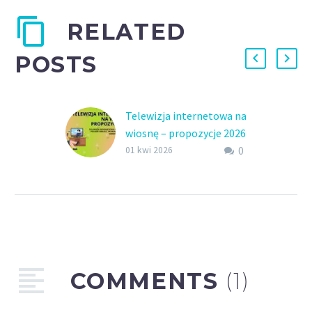
RELATED
POSTS
Telewizja internetowa na
wiosnę – propozycje 2026
0
Telewizja internetowa na
01 kwi 2026
wiosnę 2026 – polskie
seriale, transmisje
sportowe i nowości dla
Polonii!
COMMENTS
(1)