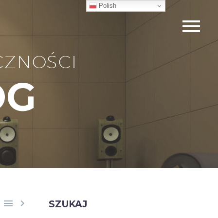
Polish
CZNOŚCI
OG


SZUKAJ