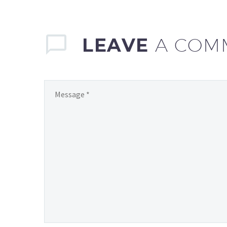
Zainteresowany? Czytaj
dalej.
LEAVE
A COM