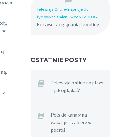
ewizja
Telewizja Online-Inspiruje do
życiowych zmian - Weeb.TV BLOG
-
ody,
Korzyści z oglądania tv online
a na
ną
OSTATNIE POSTY
sną,
Telewizja online na plaży
– jak oglądać?
, z
Polskie kanały na
wakacje – zabierz w
podróż