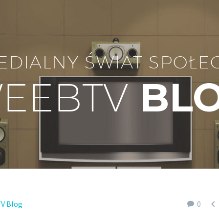
EDIALNY ŚWIAT SPOŁE
EEBTV
BL

V Blog
0