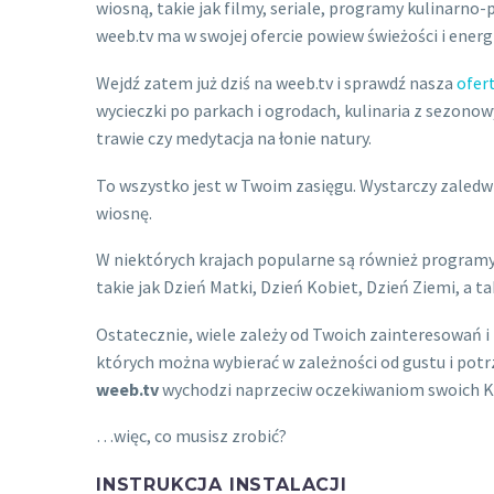
wiosną, takie jak filmy, seriale, programy kulinarno
weeb.tv ma w swojej ofercie powiew świeżości i energi
Wejdź zatem już dziś na weeb.tv i sprawdź nasza
ofer
wycieczki po parkach i ogrodach, kulinaria z sezonow
trawie czy medytacja na łonie natury.
To wszystko jest w Twoim zasięgu. Wystarczy zaledw
wiosnę.
W niektórych krajach popularne są również programy 
takie jak Dzień Matki, Dzień Kobiet, Dzień Ziemi, a ta
Ostatecznie, wiele zależy od Twoich zainteresowań i 
których można wybierać w zależności od gustu i potr
weeb.tv
wychodzi naprzeciw oczekiwaniom swoich Klie
…więc, co musisz zrobić?
INSTRUKCJA INSTALACJI