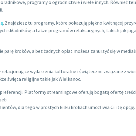
-poradnikowe, programy o ogrodnictwie i wiele innych. Również tel
i.
tę
. Znajdziesz tu programy, które pokazują piękno kwitnącej przyr
ych składników, a także programów relaksacyjnych, takich jak jog
ie parę kroków, a bez żadnych opłat możesz zanurzyć się w medial
relacjonujące wydarzenia kulturalne i świąteczne związane z wio
kże święta religijne takie jak Wielkanoc.
preferencji. Platformy streamingowe oferują bogatą ofertę treści
zeb.
ntów, dla tego w prostych kilku krokach umożliwia Ci i tę opcję.