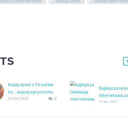
ogramy rozrywkowe online
Telewizja Online
telewizja online za fre
TS
Każdy dzień z TV online
Najlepsza tele
to…więcej optymizmu
internetowa z
0
Programy edukacyjne
15 mar 2024
granicą?
27 gru 2022
online dostępne od
Pytasz, jaka je
zaraz. Edukacja poprzez
najlepsza tele
zabawę dla każdego! To
internetowa z
się naprawdę sprawdza.