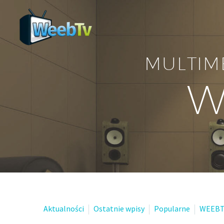
MULTIM
W
Aktualności
Ostatnie wpisy
Popularne
WEEBT