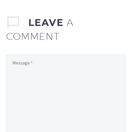
nielimitowany dostęp do
ulubionych seriali i
filmów. Polska telewizja
LEAVE
A
za free – dowiedz się, jak i
COMMENT
gdzie oglądać.