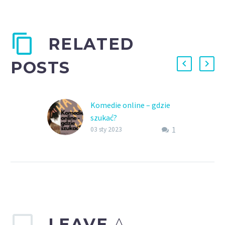
RELATED
POSTS
Komedie online – gdzie
szukać?
1
Komedie online? Na
03 sty 2023
żądanie, bez reklam i
zbędnych opłat?
Oczywiście! Zapraszam
do oferty. Szczegóły
znajdziesz w artykule.
LEAVE
A