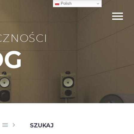
Polish
CZNOŚCI
OG


SZUKAJ