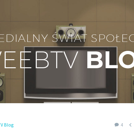
EDIALNY ŚWIAT SPOŁE
EEBTV
BL

V Blog
4