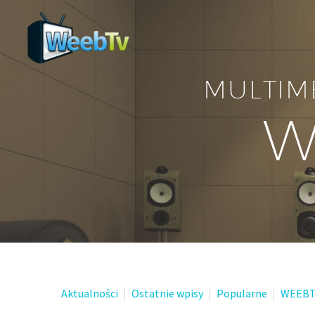
MULTIM
W
Aktualności
Ostatnie wpisy
Popularne
WEEBT