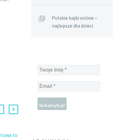
Polskie bajki online –
najlepsze dla dzieci
Twoje
Imię
*
Email
*
etowa to
Zimowe wieczory z