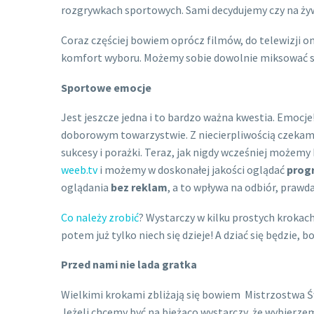
rozgrywkach sportowych. Sami decydujemy czy na ży
Coraz częściej bowiem oprócz filmów, do telewizji 
komfort wyboru. Możemy sobie dowolnie miksować sp
Sportowe emocje
Jest jeszcze jedna i to bardzo ważna kwestia. Emocje!
doborowym towarzystwie. Z niecierpliwością czekamy
sukcesy i porażki. Teraz, jak nigdy wcześniej możemy
weeb.tv
i możemy w doskonałej jakości oglądać
prog
oglądania
bez reklam
, a to wpływa na odbiór, prawd
Co należy zrobić
? Wystarczy w kilku prostych krokac
potem już tylko niech się dzieje! A dziać się będzie,
Przed nami nie lada gratka
Wielkimi krokami zbliżają się bowiem Mistrzostwa Świa
Jeżeli chcemy być na bieżąco wystarczy, że wybierz