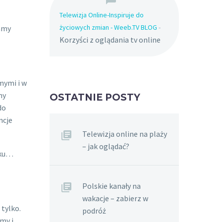
Telewizja Online-Inspiruje do
życiowych zmian - Weeb.TV BLOG
-
iamy
Korzyści z oglądania tv online
mymi i w
my
OSTATNIE POSTY
do
ncje
Telewizja online na plaży
– jak oglądać?
iku…
Polskie kanały na
wakacje – zabierz w
 tylko.
podróż
my i