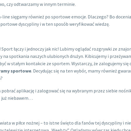
wo, czy odtwarzamy w innym terminie.
on-line sięgamy również po sportowe emocje. Dlaczego? Bo docen
ortowe dyscypliny i w ten sposób weryfikować wiedzę.
 Sport łączy i jednoczy jak nic! Lubimy oglądać rozgrywki ze znajo
 na spotkania naszych ulubionych drużyn. Kibicujemy i przeżywa
 być w stałym kontakcie ze sportem. Wystarczy, że zalogujemy się 
ramy sportowe
. Decydując się na ten wybór, mamy również gwara
a?
h pobrać aplikację i zalogować się na wybranym przez siebie nośn
 bo już niebawem…
ta w piłce nożnej – to istne święto dla fanów tej dyscypliny i nie
emy telewizję internetową „Weeb.tv”. Oglądamy wówczas kiedy chce