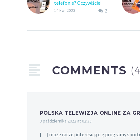
telefonie? Oczywiście!
2
Polskie seriale do
14 kwi 2023
obejrzenia na telefonie?
Tak, taka opcja jest już
możliwa na weeb.tv.
Telewizja internetowa
dla stworzona z myślą o
Tobie. Czytaj dalej!
COMMENTS
(
POLSKA TELEWIZJA ONLINE ZA GR
3 października 2022 at 02:35
[…] może raczej interesują cię programy sport