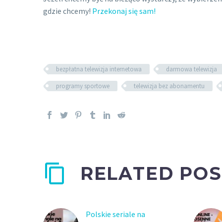
gdzie chcemy!
Przekonaj się sam!
bezpłatna telewizja internetowa
darmowa telewizja
programy sportowe
telewizja bez abonamentu
RELATED POS
Polskie seriale na