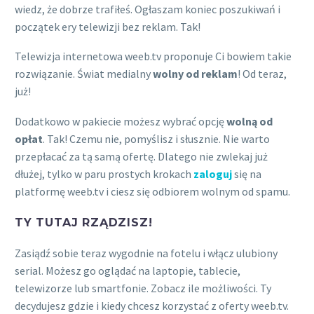
wiedz, że dobrze trafiłeś. Ogłaszam koniec poszukiwań i
początek ery telewizji bez reklam. Tak!
Telewizja internetowa weeb.tv proponuje Ci bowiem takie
rozwiązanie. Świat medialny
wolny od reklam
! Od teraz,
już!
Dodatkowo w pakiecie możesz wybrać opcję
wolną od
opłat
. Tak! Czemu nie, pomyślisz i słusznie. Nie warto
przepłacać za tą samą ofertę. Dlatego nie zwlekaj już
dłużej, tylko w paru prostych krokach
zaloguj
się na
platformę weeb.tv i ciesz się odbiorem wolnym od spamu.
TY TUTAJ RZĄDZISZ!
Zasiądź sobie teraz wygodnie na fotelu i włącz ulubiony
serial. Możesz go oglądać na laptopie, tablecie,
telewizorze lub smartfonie. Zobacz ile możliwości. Ty
decydujesz gdzie i kiedy chcesz korzystać z oferty weeb.tv.