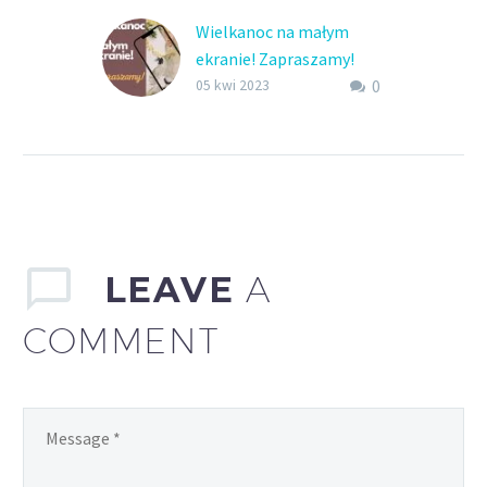
Wielkanoc na małym
ekranie! Zapraszamy!
0
Polska telewizja na
05 kwi 2023
telefon? Czemu nie?
Wiesz, że jest to możliwe.
Ale co dokładnie trzeba
zrobić, by móc ją
oglądać? O tym czytaj
dalej.
LEAVE
A
COMMENT