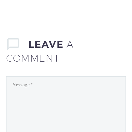
świetny pomysł! oglądasz
co chcesz i kiedy chcesz.
Zainteresowany? Czytaj
dalej.
LEAVE
A
COMMENT