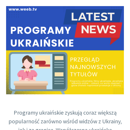
Polish
Programy ukraińskie zyskują coraz większą
popularność zarówno wśród widzów z Ukrainy,
jak i za granicą. Współczesna ukraińska