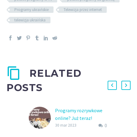
Programy ukraińskie
Telewizja przez internet
telewizja ukraińska
RELATED
POSTS
Programy rozrywkowe
online? Już teraz!
0
Programy rozrywkowe
30 mar 2023
online? Oczywiście, to