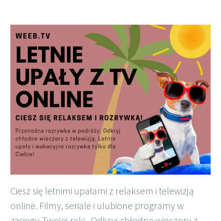
Polish
Ciesz się letnimi upałami z relaksem i telewizją
online. Filmy, seriale i ulubione programy w
zasięgu Twojej ręki. Odkryj chłodne wieczory z