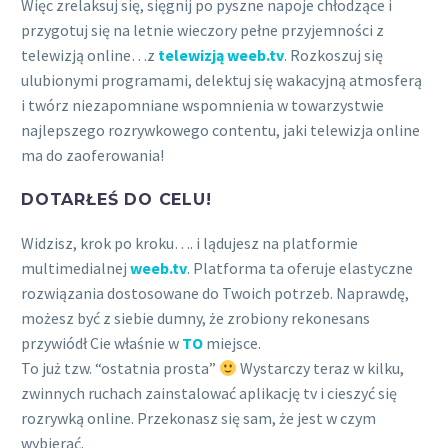
Więc zrelaksuj się, sięgnij po pyszne napoje chłodzące i
przygotuj się na letnie wieczory pełne przyjemności z
telewizją online…z
telewizją weeb.tv
. Rozkoszuj się
ulubionymi programami, delektuj się wakacyjną atmosferą
i twórz niezapomniane wspomnienia w towarzystwie
najlepszego rozrywkowego contentu, jaki telewizja online
ma do zaoferowania!
DOTARŁEŚ DO CELU!
Widzisz, krok po kroku…. i lądujesz na platformie
multimedialnej
weeb.tv
. Platforma ta oferuje elastyczne
rozwiązania dostosowane do Twoich potrzeb. Naprawdę,
możesz być z siebie dumny, że zrobiony rekonesans
przywiódł Cie właśnie w
TO
miejsce.
To już tzw. “ostatnia prosta”
Wystarczy teraz w kilku,
zwinnych ruchach zainstalować aplikację tv i cieszyć się
rozrywką online. Przekonasz się sam, że jest w czym
wybierać.