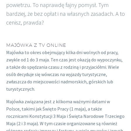
powietrzu. To naprawdę fajny pomysł. Tym
bardziej, że bez opłat i na własnych zasadach. A to
cenisz, prawda?
MAJÓWKA Z TV ONLINE
Majówka to okres obejmujący kilka dni wolnych od pracy,
zwykle od 1 do 3 maja. Ten czas jest okazją do wypoczynku,
a także do spędzania czasu z rodziną i przyjaciółmi. Wiele
osób decyduje się wówczas na wyjazdy turystyczne,
zwłaszcza do miejscowości nadmorskich, górskich lub
turystycznych.
Majówka związana jest z kilkoma ważnymi datami w
Polsce, takimi jak Święto Pracy (1 maja), a także
rocznicami Konstytucji 3 Maja i Święta Narodowe Trzeciego
Maja (2 i 3 maja). W tym czasie organizowane są również
różnego rodzaju imprezy i festyny, a wiele muzeów i innych