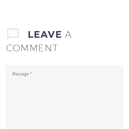
zabawę dla każdego! To
się naprawdę sprawdza.
Przekonaj się sam! Wejdź
na weeb.tv.
LEAVE
A
COMMENT