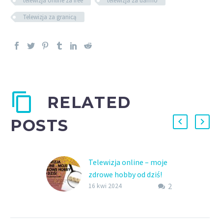
telewizja online za free
telewizja za darmo
Telewizja za granicą
RELATED
POSTS
Telewizja online – moje
zdrowe hobby od dziś!
2
Programy edukacyjne
16 kwi 2024
online dostępne od
zaraz. Edukacja poprzez