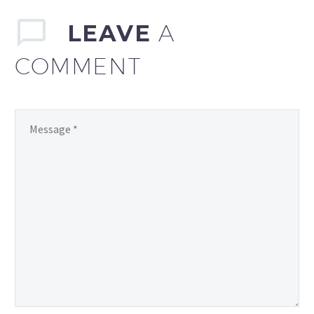
sprawdź, jak oglądać
najważniejsze programy
LEAVE
A
informacyjne i
COMMENT
rozrywkowe z dala od
domu.