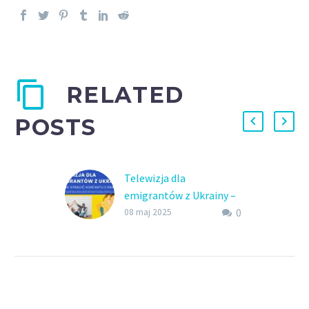
RELATED
POSTS
Telewizja dla
emigrantów z Ukrainy –
0
jak nie stracić kontaktu z
08 maj 2025
krajem?
Telewizja dla
emigrantów z Ukrainy,
telewizja ukraińska przez
internet, ukraińska TV –